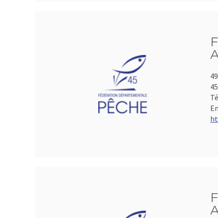
F
A
49
4
Té
Em
ht
F
A