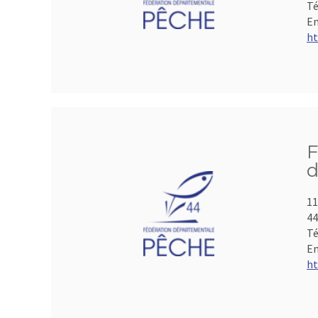
Té
Em
ht
F
d
11
44
Té
Em
ht