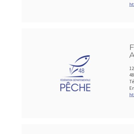
ht
F
A
12
4
Té
Em
ht