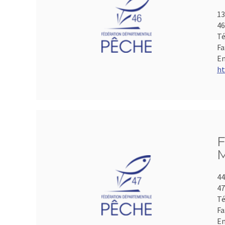
13
4
Té
Fa
Em
ht
F
M
44
4
Té
Fa
Em