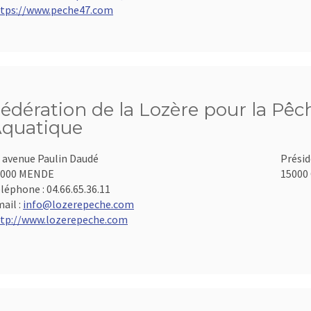
tps://www.peche47.com
édération de la Lozère pour la Pêch
quatique
 avenue Paulin Daudé
Présid
8000 MENDE
15000 
léphone :
04.66.65.36.11
ail :
info@lozerepeche.com
tp://www.lozerepeche.com