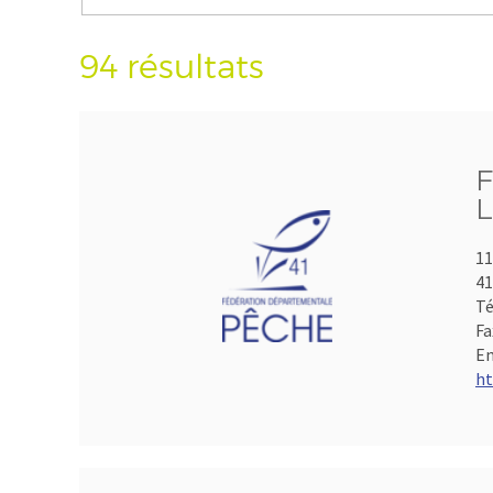
94 résultats
F
L
11
41
Té
Fa
Em
ht