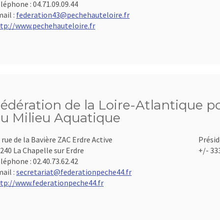
léphone :
04.71.09.09.44
ail :
federation43@pechehauteloire.fr
tp://www.pechehauteloire.fr
édération de la Loire-Atlantique po
u Milieu Aquatique
 rue de la Bavière ZAC Erdre Active
Présid
240 La Chapelle sur Erdre
+/- 33
léphone :
02.40.73.62.42
ail :
secretariat@federationpeche44.fr
tp://www.federationpeche44.fr