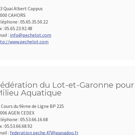
3 Quai Albert Cappus
6000 CAHORS
léphone :
05.65.35.50.22
x :
05.65.23.92.48
ail :
info@pechelot.com
tp://www.pechelot.com
édération du Lot-et-Garonne pour 
ilieu Aquatique
 Cours du 9ème de Ligne BP 225
7006 AGEN CEDEX
léphone :
05.53.66.16.68
x :
05.53.66.68.92
ail :
federation.peche.47@wanadoo.fr