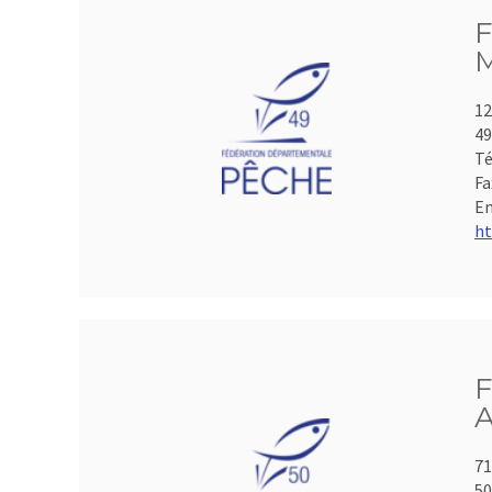
F
M
12
49
Té
Fa
Em
ht
F
A
71
50