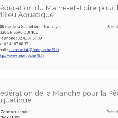
édération du Maine-et-Loire pour l
ilieu Aquatique
80 rue de la Gachetière - Montayer
Présid
320 BRISSAC QUINCE
léphone :
02.41.87.57.09
x :
02.41.87.88.37
ail :
secretariat@fedepeche49.fr
tp://www.fedepeche49.fr
édération de la Manche pour la Pêc
quatique
 Zone Artisanale
Présid
750 CANISY