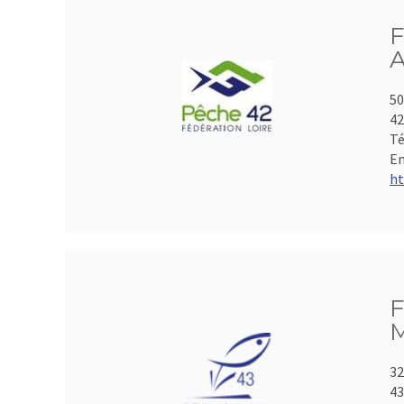
F
A
50
4
Té
Em
ht
F
M
32
43