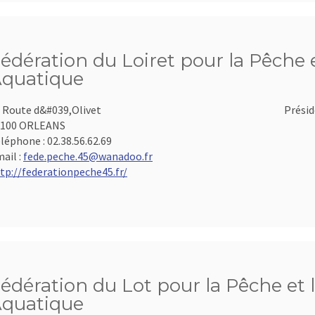
édération du Loiret pour la Pêche e
quatique
 Route d&#039,Olivet
Présid
5100 ORLEANS
léphone :
02.38.56.62.69
ail :
fede.peche.45@wanadoo.fr
tp://federationpeche45.fr/
édération du Lot pour la Pêche et 
quatique