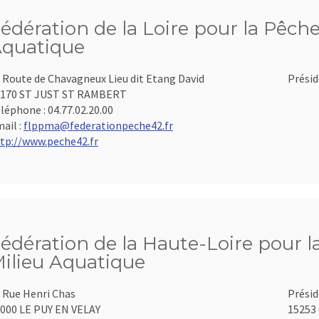
édération de la Loire pour la Pêche
quatique
 Route de Chavagneux Lieu dit Etang David
Présid
2170 ST JUST ST RAMBERT
léphone :
04.77.02.20.00
ail :
flppma@federationpeche42.fr
tp://www.peche42.fr
édération de la Haute-Loire pour l
ilieu Aquatique
 Rue Henri Chas
Présid
000 LE PUY EN VELAY
15253 