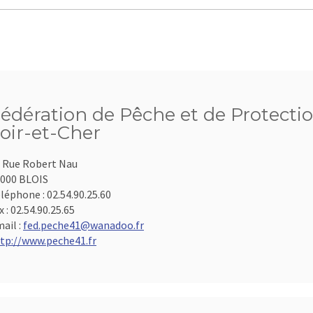
édération de Pêche et de Protecti
oir-et-Cher
 Rue Robert Nau
000 BLOIS
léphone :
02.54.90.25.60
x :
02.54.90.25.65
ail :
fed.peche41@wanadoo.fr
tp://www.peche41.fr