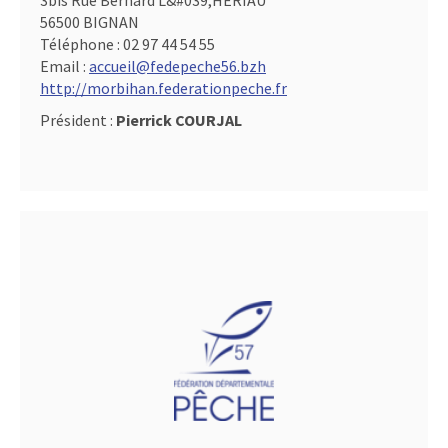
3bis Rue Bernard L&#039,HERIAU
56500 BIGNAN
Téléphone :
02 97 44 54 55
Email :
accueil@fedepeche56.bzh
http://morbihan.federationpeche.fr
Président :
Pierrick COURJAL