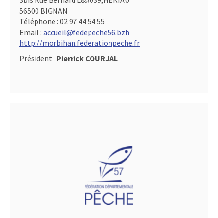
3bis Rue Bernard L&#039,HERIAU
56500 BIGNAN
Téléphone :
02 97 44 54 55
Email :
accueil@fedepeche56.bzh
http://morbihan.federationpeche.fr
Président :
Pierrick COURJAL