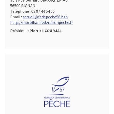
3bis Rue Bernard L&#039,HERIAU
56500 BIGNAN
Téléphone :
02 97 44 54 55
Email :
accueil@fedepeche56.bzh
http://morbihan.federationpeche.fr
Président :
Pierrick COURJAL