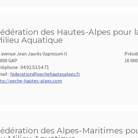
édération des Hautes-Alpes pour la
ilieu Aquatique
 avenue Jean Jaurès Vapincum II
Présid
000 GAP
16 000
léphone :
04.92.53.54.71
ail :
federation@pechehautesalpes.fr
tp://peche-hautes-alpes.com
édération des Alpes-Maritimes pour