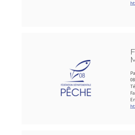
ht
F
M
Pa
0
Té
Fa
Em
ht