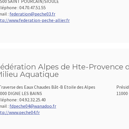
3500 SAINT POURCAIN/SIOULE
léphone :
04.70.47.51.55
ail :
federation@peche03.fr
tp://www.federation-peche-allier.fr
édération Alpes de Hte-Provence d
ilieu Aquatique
Traverse des Eaux Chaudes Bât-B Etoile des Alpes
Présid
000 DIGNE LES BAINS
11000 
léphone :
04.92.32.25.40
ail :
fdpeche04@wanadoo.fr
tp://www.peche04.fr