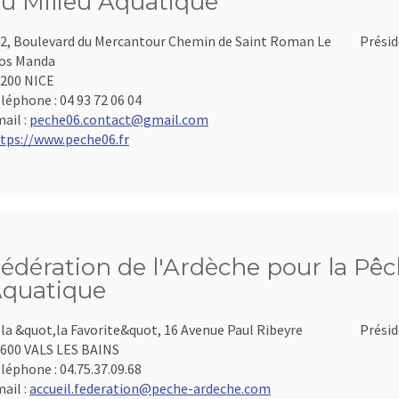
u Milieu Aquatique
2, Boulevard du Mercantour Chemin de Saint Roman Le
Présid
os Manda
200 NICE
léphone :
04 93 72 06 04
ail :
peche06.contact@gmail.com
tps://www.peche06.fr
édération de l'Ardèche pour la Pêch
quatique
lla &quot,la Favorite&quot, 16 Avenue Paul Ribeyre
Présid
600 VALS LES BAINS
léphone :
04.75.37.09.68
ail :
accueil.federation@peche-ardeche.com