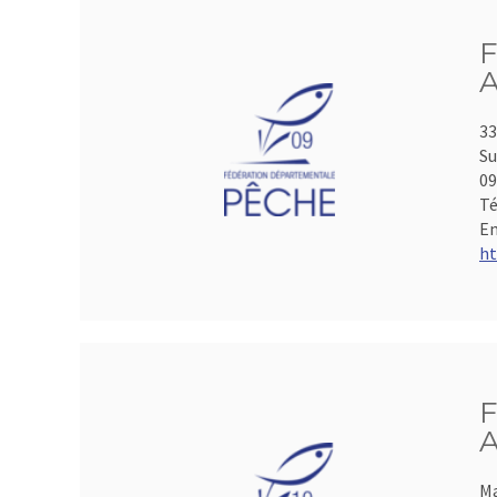
F
A
33
Su
0
Té
Em
ht
F
A
Ma