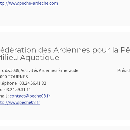
tp://www.peche-ardeche.com
édération des Ardennes pour la Pê
ilieu Aquatique
rc d&#039,Activités Ardennes Émeraude
Présid
8090 TOURNES
léphone :
03.24.56.41.32
x :
03.24.59.31.11
ail :
contact@peche08.fr
tp://www.peche08.fr