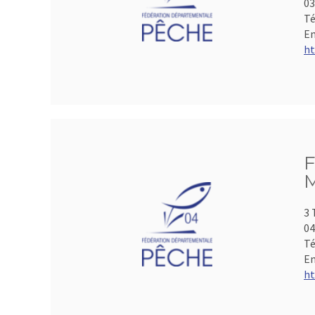
0
Té
Em
ht
F
M
3 
04
Té
Em
ht