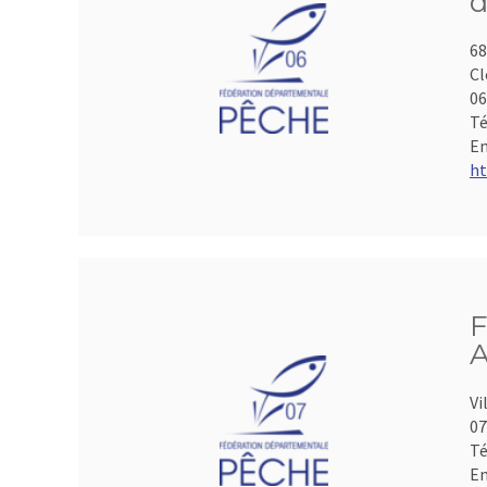
d
68
Cl
06
Té
Em
ht
F
A
Vi
07
Té
Em