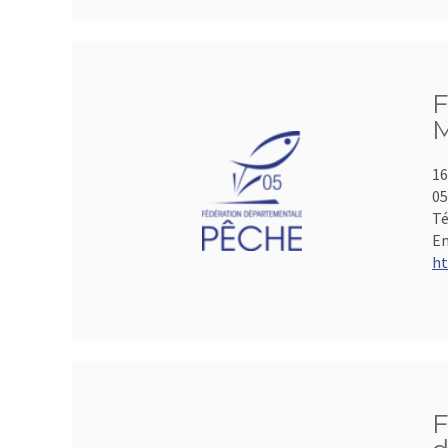
F
M
16
05
Té
Em
ht
F