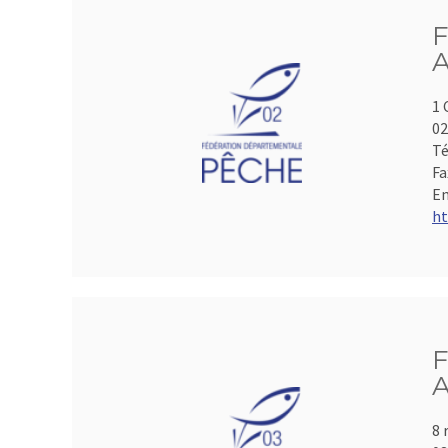
F
A
1 
0
Té
Fa
Em
ht
F
A
8 