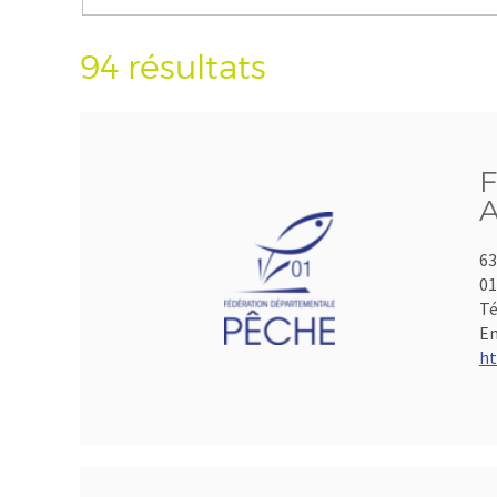
94 résultats
F
A
63
01
Té
Em
ht