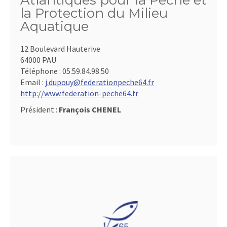
Atlantiques pour la Pêche et
la Protection du Milieu
Aquatique
12 Boulevard Hauterive
64000 PAU
Téléphone :
05.59.84.98.50
Email :
j.dupouy@federationpeche64.fr
http://www.federation-peche64.fr
Président :
François CHENEL