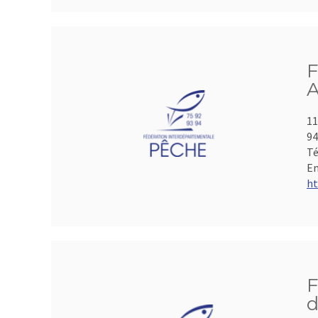
F
A
11
9
Té
Em
ht
F
d