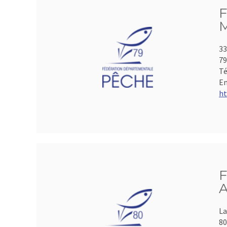
F
M
33
7
Té
Em
ht
F
A
La
8