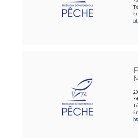
73
Té
Em
ht
F
M
20
74
Té
Em
ht