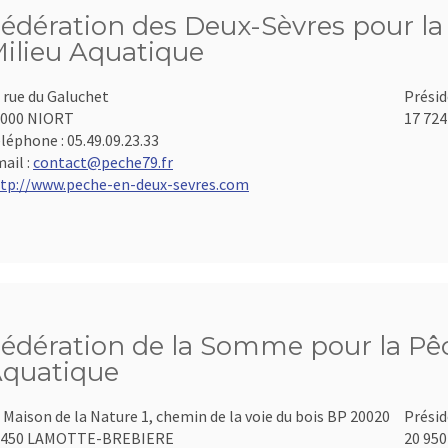
édération des Deux-Sèvres pour la 
ilieu Aquatique
 rue du Galuchet
Présid
9000 NIORT
17 724
léphone :
05.49.09.23.33
ail :
contact@peche79.fr
tp://www.peche-en-deux-sevres.com
édération de la Somme pour la Pêch
quatique
 Maison de la Nature 1, chemin de la voie du bois BP 20020
Présid
0450 LAMOTTE-BREBIERE
20 950