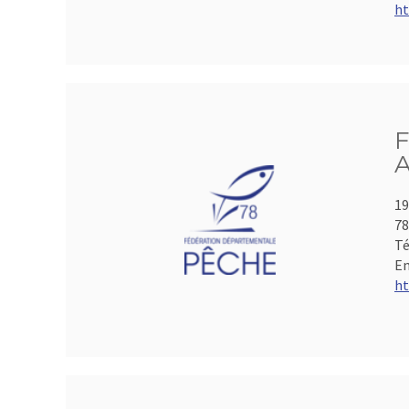
ht
F
A
19
78
Té
Em
ht