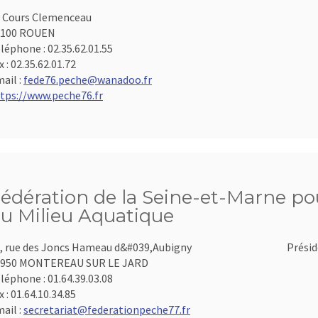
 Cours Clemenceau
6100 ROUEN
léphone :
02.35.62.01.55
x :
02.35.62.01.72
ail :
fede76.peche@wanadoo.fr
tps://www.peche76.fr
édération de la Seine-et-Marne pou
u Milieu Aquatique
, rue des Joncs Hameau d&#039,Aubigny
Présid
7950 MONTEREAU SUR LE JARD
léphone :
01.64.39.03.08
x :
01.64.10.34.85
ail :
secretariat@federationpeche77.fr