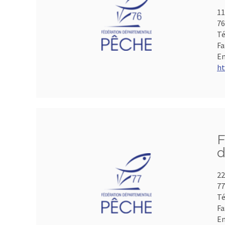
11
7
Té
Fa
Em
ht
F
d
22
7
Té
Fa
Em