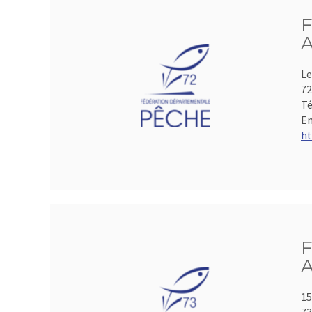
F
A
Le
72
Té
Em
ht
F
A
15