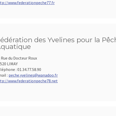
tp://www.federationpeche77.fr
édération des Yvelines pour la Pêch
quatique
 Rue du Docteur Roux
520 LIMAY
léphone :
01.34.77.58.90
ail :
peche.yvelines@wanadoo.fr
tp://www.federationpeche78.net