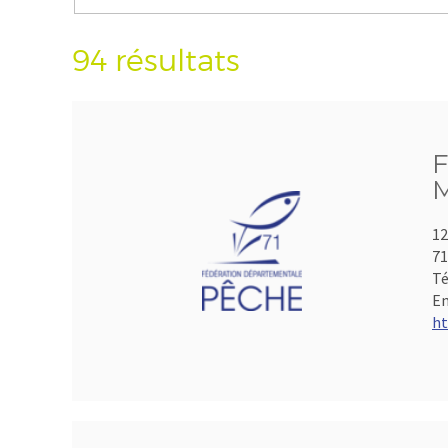
94 résultats
F
M
12
7
Té
Em
ht