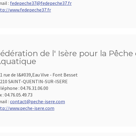
ail :
fedepeche37@fedepeche37.fr
tp://www.fedepeche37.fr
édération de l' Isère pour la Pêche 
quatique
1 rue de l&#039,Eau Vive - Font Besset
8210 SAINT-QUENTIN-SUR-ISERE
léphone :
04.76.31.06.00
x :
04.76.05.49.73
ail :
contact@peche-isere.com
tp://www.peche-isere.com