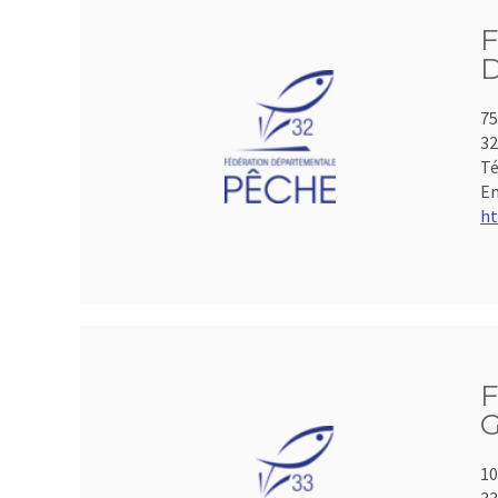
75
3
Té
Em
ht
F
G
10