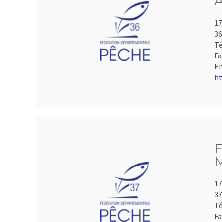
A
17
3
Té
Fa
Em
ht
F
M
17
3
Té
Fa