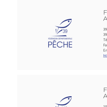
F
A
39
39
Té
Fa
Em
ht
F
A
10