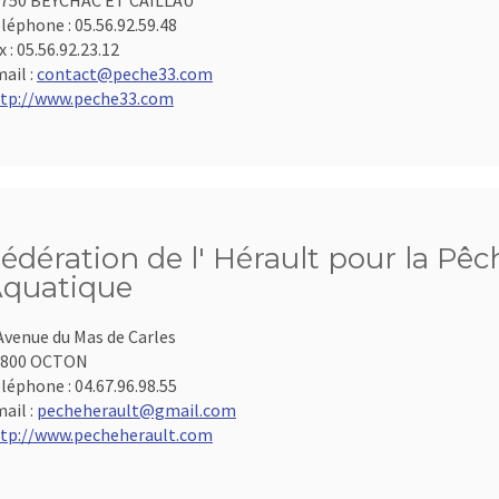
750 BEYCHAC ET CAILLAU
léphone :
05.56.92.59.48
x :
05.56.92.23.12
ail :
contact@peche33.com
tp://www.peche33.com
édération de l' Hérault pour la Pêc
quatique
Avenue du Mas de Carles
4800 OCTON
léphone :
04.67.96.98.55
ail :
pecheherault@gmail.com
tp://www.pecheherault.com