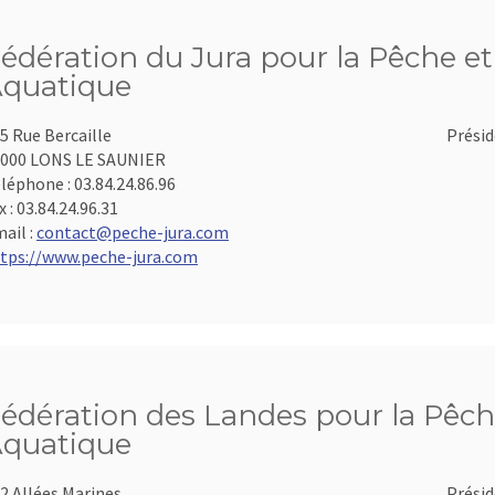
édération du Jura pour la Pêche et 
quatique
5 Rue Bercaille
Présid
000 LONS LE SAUNIER
léphone :
03.84.24.86.96
x :
03.84.24.96.31
ail :
contact@peche-jura.com
tps://www.peche-jura.com
édération des Landes pour la Pêche
quatique
2 Allées Marines
Présid