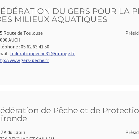
FÉDÉRATION DU GERS POUR LA P
DES MILIEUX AQUATIQUES
5 Route de Toulouse
Présid
2000 AUCH
léphone :
05.62.63.41.50
ail :
federationpeche32@orange.fr
tp://www.gers-peche.fr
édération de Pêche et de Protectio
ironde
 ZA du Lapin
Présid