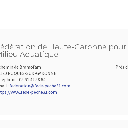
édération de Haute-Garonne pour l
ilieu Aquatique
chemin de Bramofam
Présid
1120 ROQUES-SUR-GARONNE
léphone :
05 61 42 58 64
ail :
federation@fede-peche31.com
tps://www.fede-peche31.com