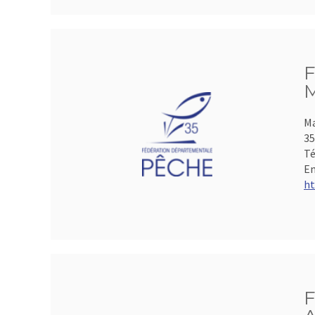
F
M
Ma
35
Té
Em
ht
F