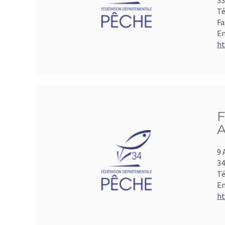
33
Té
Fa
Em
ht
F
A
9 
3
Té
Em
ht