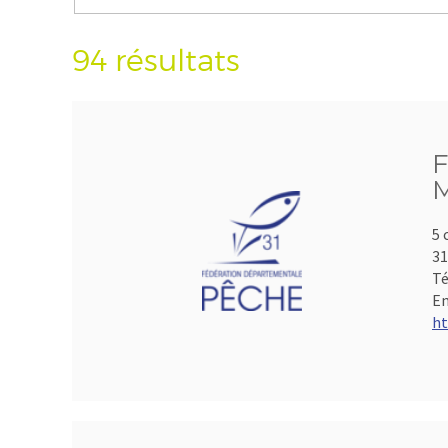
94 résultats
F
M
5 
3
Té
Em
ht