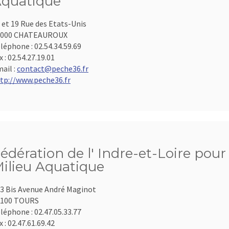
quatique
 et 19 Rue des Etats-Unis
6000 CHATEAUROUX
léphone :
02.54.34.59.69
x :
02.54.27.19.01
ail :
contact@peche36.fr
tp://www.peche36.fr
édération de l' Indre-et-Loire pour
ilieu Aquatique
3 Bis Avenue André Maginot
7100 TOURS
léphone :
02.47.05.33.77
x :
02.47.61.69.42