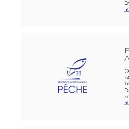
Em
ht
F
A
30
3
Té
Fa
Em
ht