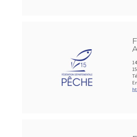
F
A
14
15
Té
Em
ht