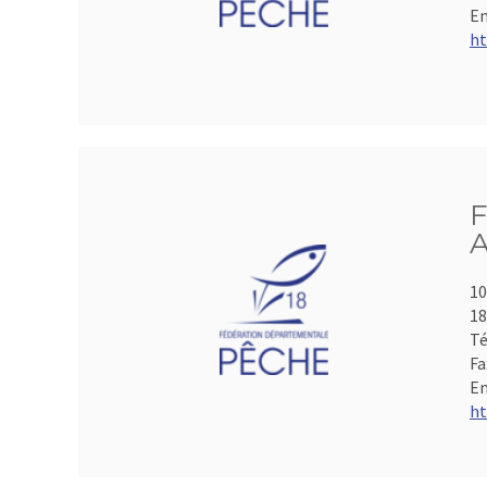
Em
ht
F
A
10
1
Té
Fa
Em
ht