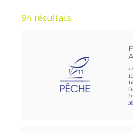
94 résultats
F
A
3 
1
Té
Fa
Em
ht