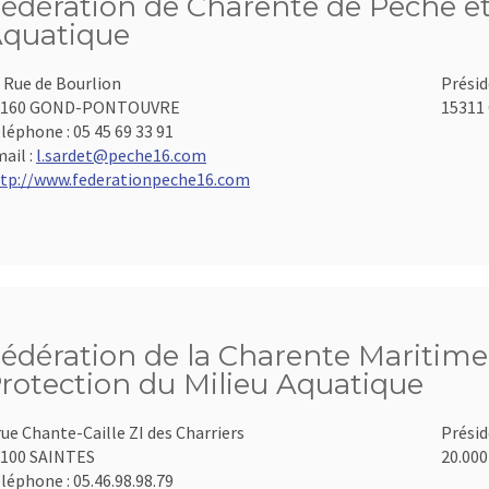
édération de Charente de Pêche et
quatique
 Rue de Bourlion
Présid
6160 GOND-PONTOUVRE
15311 
léphone :
05 45 69 33 91
ail :
l.sardet@peche16.com
tp://www.federationpeche16.com
édération de la Charente Maritime 
rotection du Milieu Aquatique
rue Chante-Caille ZI des Charriers
Présid
100 SAINTES
20.000
léphone :
05.46.98.98.79