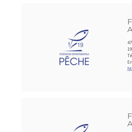
F
A
47
19
Té
Em
ht
F
A