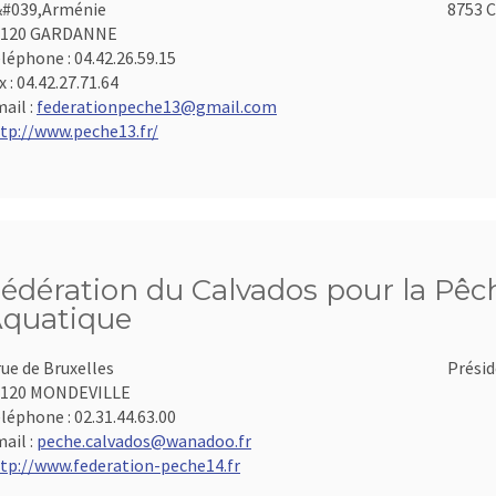
#039,Arménie
8753 C
3120 GARDANNE
léphone :
04.42.26.59.15
x :
04.42.27.71.64
ail :
federationpeche13@gmail.com
tp://www.peche13.fr/
édération du Calvados pour la Pêch
quatique
rue de Bruxelles
Présid
4120 MONDEVILLE
léphone :
02.31.44.63.00
ail :
peche.calvados@wanadoo.fr
tp://www.federation-peche14.fr