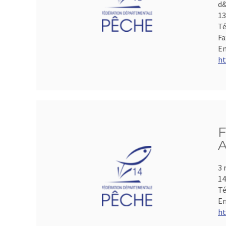
d&
1
Té
Fa
Em
ht
F
A
3 
1
Té
Em
ht