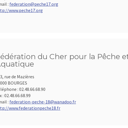
ail :
federation@peche17.org
tp://www.peche17.org
édération du Cher pour la Pêche et
quatique
3, rue de Mazières
8000 BOURGES
léphone :
02.48.66.68.90
x :
02.48.66.68.99
ail :
federation-peche-18@wanadoo.fr
tp://www.federationpeche18.fr