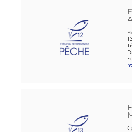
F
A
Mo
1
Té
Fa
Em
ht
F
M
8 