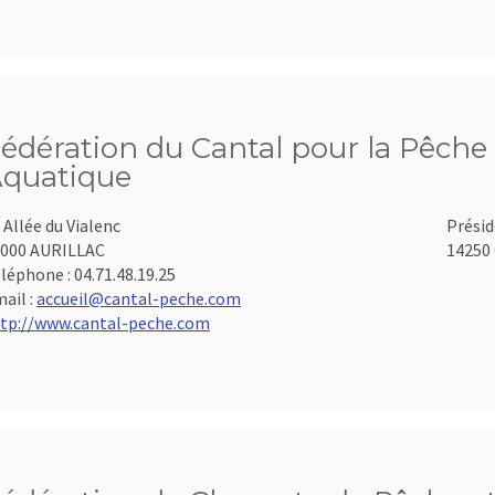
édération du Cantal pour la Pêche 
quatique
 Allée du Vialenc
Présid
000 AURILLAC
14250 
léphone :
04.71.48.19.25
ail :
accueil@cantal-peche.com
tp://www.cantal-peche.com