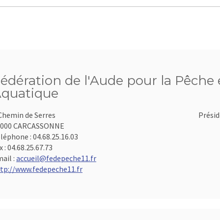
édération de l'Aude pour la Pêche e
quatique
Chemin de Serres
Présid
1000 CARCASSONNE
léphone :
04.68.25.16.03
x :
04.68.25.67.73
ail :
accueil@fedepeche11.fr
tp://www.fedepeche11.fr