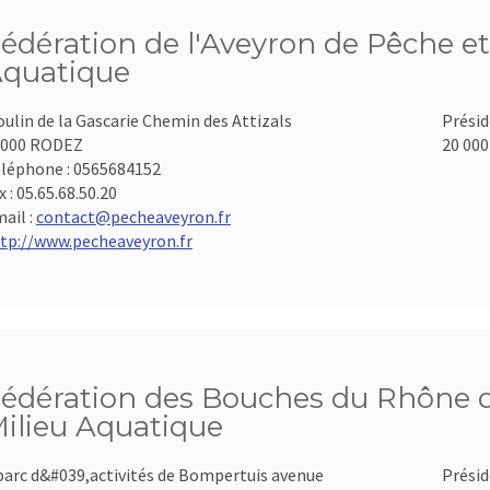
édération de l'Aveyron de Pêche et
quatique
ulin de la Gascarie Chemin des Attizals
Présid
2000 RODEZ
20 000
léphone :
0565684152
x :
05.65.68.50.20
ail :
contact@pecheaveyron.fr
tp://www.pecheaveyron.fr
édération des Bouches du Rhône d
ilieu Aquatique
parc d&#039,activités de Bompertuis avenue
Présid