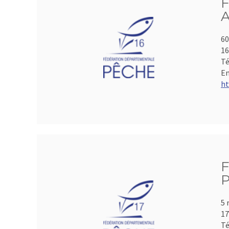
F
A
60
1
Té
Em
ht
F
P
5 
17
Té