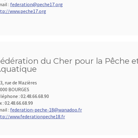
ail :
federation@peche17.org
tp://www.peche17.org
édération du Cher pour la Pêche et
quatique
3, rue de Mazières
8000 BOURGES
léphone :
02.48.66.68.90
x :
02.48.66.68.99
ail :
federation-peche-18@wanadoo.fr
tp://www.federationpeche18.fr