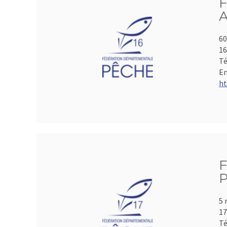
F
A
60
1
Té
Em
ht
F
P
5 
17
Té