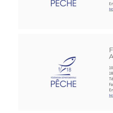
Em
ht
F
A
10
1
Té
Fa
Em
ht