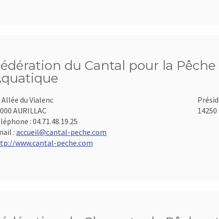
édération du Cantal pour la Pêche 
quatique
 Allée du Vialenc
Présid
000 AURILLAC
14250 
léphone :
04.71.48.19.25
ail :
accueil@cantal-peche.com
tp://www.cantal-peche.com