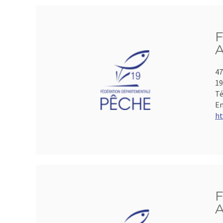
F
A
47
19
Té
Em
ht
F
A