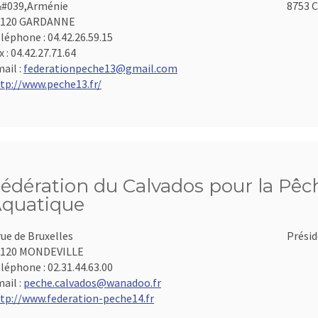
#039,Arménie
8753 C
3120 GARDANNE
léphone :
04.42.26.59.15
x :
04.42.27.71.64
ail :
federationpeche13@gmail.com
tp://www.peche13.fr/
édération du Calvados pour la Pêch
quatique
rue de Bruxelles
Présid
4120 MONDEVILLE
léphone :
02.31.44.63.00
ail :
peche.calvados@wanadoo.fr
tp://www.federation-peche14.fr