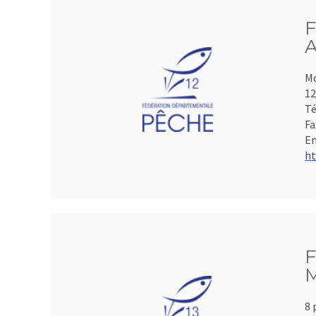
F
A
Mo
1
Té
Fa
Em
ht
F
M
8 