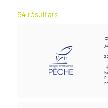
94 résultats
F
A
3 
1
Té
Fa
Em
ht