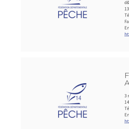
d&
1
Té
Fa
Em
ht
F
A
3 
1
Té
Em
ht