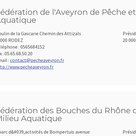
édération de l'Aveyron de Pêche et
quatique
ulin de la Gascarie Chemin des Attizals
Présid
2000 RODEZ
20 000
léphone :
0565684152
x :
05.65.68.50.20
ail :
contact@pecheaveyron.fr
tp://www.pecheaveyron.fr
édération des Bouches du Rhône d
ilieu Aquatique
parc d&#039,activités de Bompertuis avenue
Présid