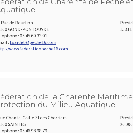
édération de Charente de Pêche et
quatique
 Rue de Bourlion
Présid
6160 GOND-PONTOUVRE
15311 
léphone :
05 45 69 33 91
ail :
l.sardet@peche16.com
tp://www.federationpeche16.com
édération de la Charente Maritime 
rotection du Milieu Aquatique
rue Chante-Caille ZI des Charriers
Présid
100 SAINTES
20.000
léphone :
05.46.98.98.79