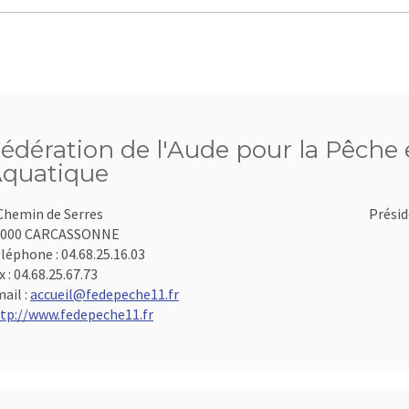
édération de l'Aude pour la Pêche e
quatique
Chemin de Serres
Présid
1000 CARCASSONNE
léphone :
04.68.25.16.03
x :
04.68.25.67.73
ail :
accueil@fedepeche11.fr
tp://www.fedepeche11.fr