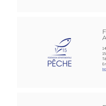
F
A
14
15
Té
Em
ht